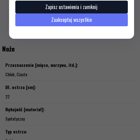
Zapisz ustawienia i zamknij
Zaakceptuj wszystkie
Dane techniczne
Noże
Przeznaczenie [mięso, warzywa, itd.]:
Chleb, Ciasto
Dł. ostrza [cm]:
22
Rękojeść [materiał]:
Syntetyczny
Typ ostrza: