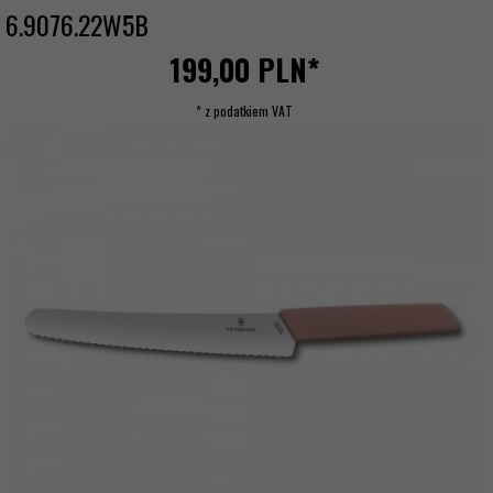
6.9076.22W5B
199,
00
PLN*
* z podatkiem VAT