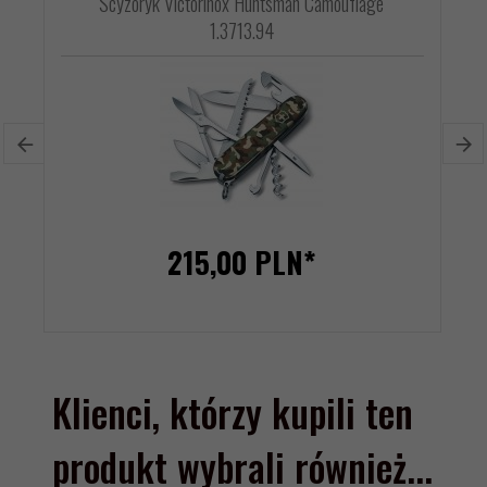
Scyzoryk Victorinox Huntsman Camouflage
1.3713.94
215,
00
PLN*
Klienci, którzy kupili ten
produkt wybrali również...