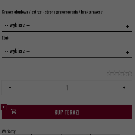
Grawer obudowa / ostrze - strona grawerowania / brak graweru:
-- wybierz --
Etui:
-- wybierz --
KUP TERAZ!
Warianty