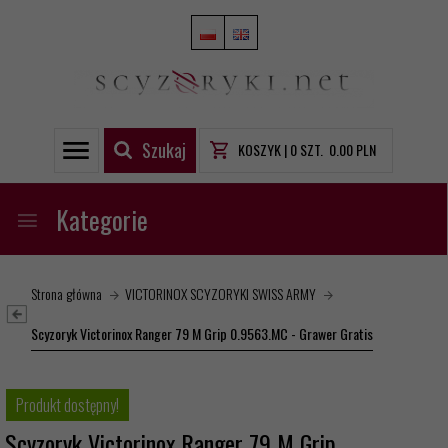
Szukaj
KOSZYK |
0
SZT.
0.00
PLN
Kategorie
Strona główna
VICTORINOX SCYZORYKI SWISS ARMY
Scyzoryk Victorinox Ranger 79 M Grip 0.9563.MC - Grawer Gratis
Produkt dostępny!
Scyzoryk Victorinox Ranger 79 M Grip