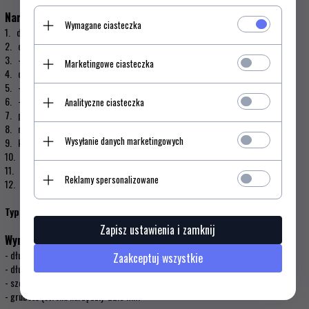
Narzędzia:
Wymagane ciasteczka
1. duże blokowane ostrze otwierane jedną ręką (kciukiem)
2. otwieracz do puszek z:
3. - małym śrubokrętem 3 mm
Marketingowe ciasteczka
4. otwieracz do kapsli z:
5. - śrubokrętem 5 mm
6. - przyrządem do zdejmowania izolacji
Analityczne ciasteczka
7. piłka do drewna
8. rozwiertak, szpikulec i szydło
Wysyłanie danych marketingowych
9. korkociąg
10. kółko do kluczy
11. pęseta
Reklamy spersonalizowane
12. wykałaczka
Typ opakowania:
kartonikowe
Zapisz ustawienia i zamknij
Wymiary scyzoryka:
- długość scyzoryka: 130 mm
Zaakceptuj wszystkie
- długość ostrza: 95 mm
- szerokość (strona oprawy): 33 mm
- grubość (strona narzędzi): 22.5 mm