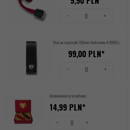
9,
90
PLN*
Ilość
dla
produktu
17614435
Etui na scyzoryk 130mm Victorinox 4.0505.L
99,
00
PLN*
Ilość
dla
produktu
17618634
Opakowanie prezentowe
14,
99
PLN*
Tabliczka
Ilość
Grawerowana:
dla
produktu