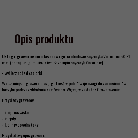
Opis produktu
Usługa grawerowania laserowego
na obudowie scyzoryka Victorinox
58-91
mm
. (do tej usługi musisz również zakupić scyzoryk Victorinox)
- wybierz rodzaj czcionki
Wpisz miejsce graweru oraz jego treść w polu "Twoje uwagi do zamówienia" w
koszyku podczas składania zamówienia. Więcej w zakładce Grawerowanie.
Przykłady grawerów:
- imię i nazwisko
- inicjały
- lub inny dowolny tekst
Przykładowy opis grawera: