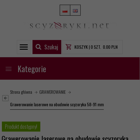
Szukaj
KOSZYK |
0
SZT.
0.00
PLN
Kategorie
Strona główna
GRAWEROWANIE
Grawerowanie laserowe na obudowie scyzoryka 58-91 mm
Produkt dostępny!
Grawerowanie laserowe na obudowie scyzoryka