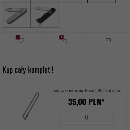
Kup cały komplet !
Łańcuszek niklowany 40 cm 4.1815 Victorinox
35,
00
PLN*
Ilość
dla
produktu