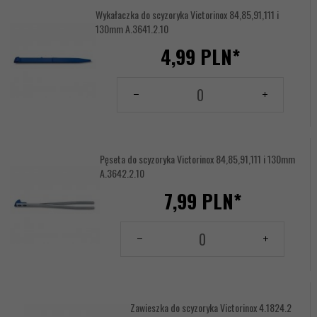
Wykałaczka do scyzoryka Victorinox 84,85,91,111 i
130mm A.3641.2.10
4,
99
PLN*
Ilość
dla
produktu
17620670
Pęseta do scyzoryka Victorinox 84,85,91,111 i 130mm
A.3642.2.10
7,
99
PLN*
Ilość
dla
produktu
17620671
Zawieszka do scyzoryka Victorinox 4.1824.2