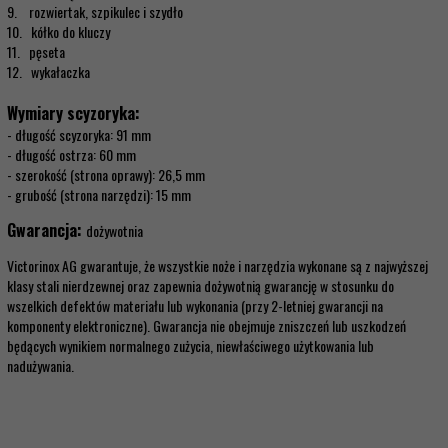
9. rozwiertak, szpikulec i szydło
10. kółko do kluczy
11. pęseta
12. wykałaczka
Wymiary scyzoryka:
- długość scyzoryka: 91 mm
- długość ostrza: 60 mm
- szerokość (strona oprawy): 26,5 mm
- grubość (strona narzędzi): 15 mm
Gwarancja:
dożywotnia
Victorinox AG gwarantuje, że wszystkie noże i narzędzia wykonane są z najwyższej
klasy stali nierdzewnej oraz zapewnia dożywotnią gwarancję w stosunku do
wszelkich defektów materiału lub wykonania (przy 2-letniej gwarancji na
komponenty elektroniczne). Gwarancja nie obejmuje zniszczeń lub uszkodzeń
będących wynikiem normalnego zużycia, niewłaściwego użytkowania lub
nadużywania.