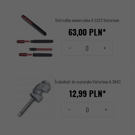
1234097
Ostrzałka uniwersalna 4.3323 Victorinox
63,
00
PLN*
Ilość
dla
produktu
1234488
Śrubokręt do scyzoryka Victorinox A.3643
12,
99
PLN*
Ilość
dla
produktu
1234807