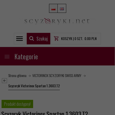
Szukaj
KOSZYK |
0
SZT.
0.00
PLN
Kategorie
Strona główna
VICTORINOX SCYZORYKI SWISS ARMY
Scyzoryk Victorinox Spartan 1.3603.T2
Produkt dostępny!
Scyzoryk Victorinox Spartan 1.3603.T2