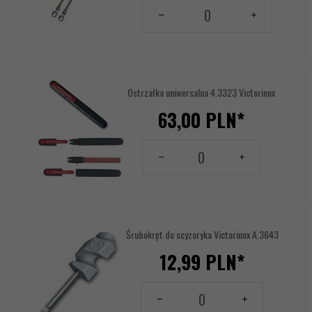
Ilość
dla
produktu
1234097
Ostrzałka uniwersalna 4.3323 Victorinox
63,
00
PLN*
Ilość
dla
produktu
1234488
Śrubokręt do scyzoryka Victorinox A.3643
12,
99
PLN*
Ilość
dla