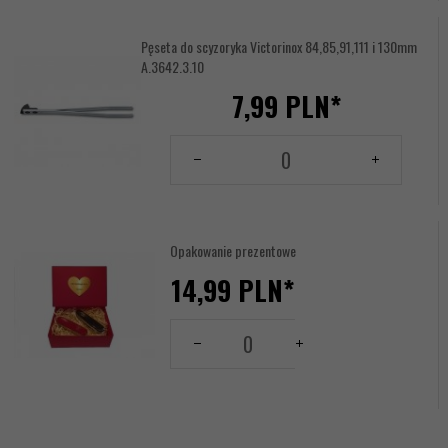
17620669
Pęseta do scyzoryka Victorinox 84,85,91,111 i 130mm
A.3642.3.10
7,
99
PLN*
Ilość
dla
produktu
17620672
Opakowanie prezentowe
14,
99
PLN*
Tabliczka
Ilość
Grawerowana:
dla
produktu
-- wybierz --
17641553
Kolor: