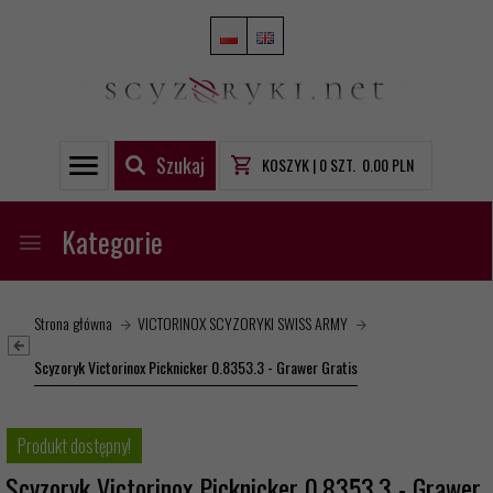
Szukaj
KOSZYK |
0
SZT.
0.00
PLN
Kategorie
Strona główna
VICTORINOX SCYZORYKI SWISS ARMY
Scyzoryk Victorinox Picknicker 0.8353.3 - Grawer Gratis
Produkt dostępny!
Scyzoryk Victorinox Picknicker 0.8353.3 - Grawer