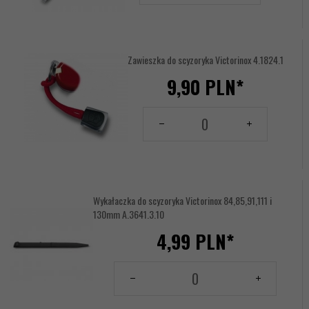
produktu
1234807
Zawieszka do scyzoryka Victorinox 4.1824.1
9,
90
PLN*
Ilość
dla
produktu
17614435
Wykałaczka do scyzoryka Victorinox 84,85,91,111 i
130mm A.3641.3.10
4,
99
PLN*
Ilość
dla
produktu