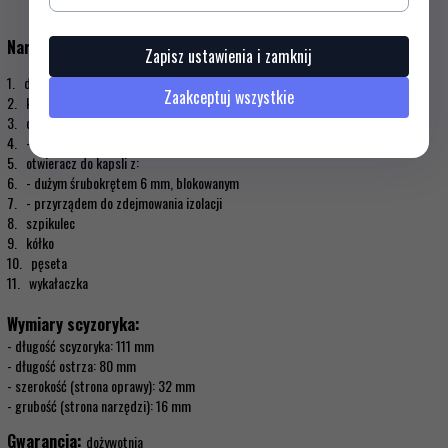
Narzędzia:
Zapisz ustawienia i zamknij
1. duże blokowane ostrze
Zaakceptuj wszystkie
2. korkociąg
3. otwieracz do puszek z:
4. - małym śrubokrętem 3 mm
5. otwieracz do kapsli z:
6. - dużym śrubokrętem 6 mm, blokowanym
7. - przyrządem do zdejmowania izolacji
8. szpikulec
9. kółko
10. pęseta
11. wykałaczka
Wymiary scyzoryka:
- długość scyzoryka: 111 mm
- długość ostrza: 80 mm
- szerokość (strona oprawy): 32 mm
- grubość (strona narzędzi): 16 mm
Gwarancja:
dożywotnia